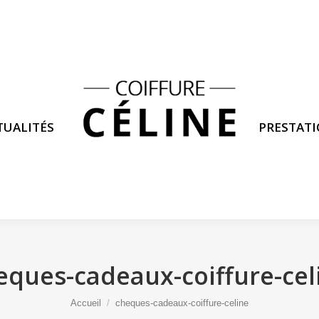
TUALITÉS
PRESTAT
TUALITÉS
PRESTAT
eques-cadeaux-coiffure-cel
Vous êtes ici :
Accueil
cheques-cadeaux-coiffure-celine