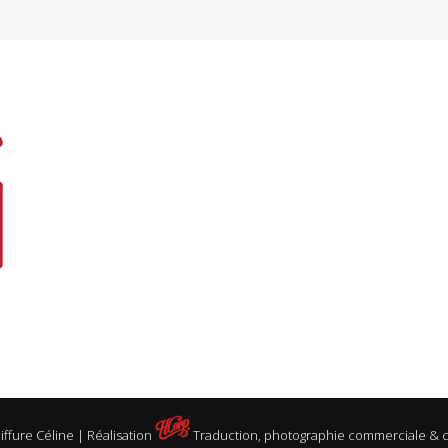
ffure Céline | Réalisation
Traduction, photographie commerciale & c